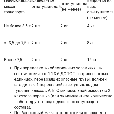
максимальная
Количество
вещества во
огнетушителя
масса
огнетушителей
всех
(не менее)
транспорта
огнетушителя
(не менее)
Не более 3,5 т.
2 шт.
2 кг.
4 кг.
от 3,5 до 7,5 т.
2 шт.
2 кг.
8кг.
Более 7,5 т.
2 шт.
2 кг.
12 кг.
При перевозке в «облегченных условиях» - в
соответствии с п. 1.1.3.6 ДОПОГ, на транспортных
единицах, перевозящих опасные грузы, должен
находиться 1 переносной огнетушитель для
тушения классов А, В, С минимальной емкостью 2
кг сухого порошка (или эквивалентное количество
любого другого подходящего огнетушащего
состава).
Проблесковый маячок желтого или оранжевого