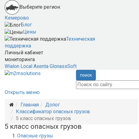
Выберите регион:
Кемерово
Блог
Цены
Техническая
поддержка
Личный кабинет
мониторинга
Wialon Local
Axenta
GlonassSoft
поиск
Открыть меню
Главная
Допог
Классификатор опасных грузов
5 класс опасных грузов
5 класс опасных грузов
Опасные грузы