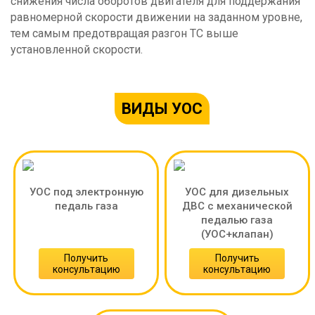
снижения числа оборотов двигателя для поддержания
равномерной скорости движении на заданном уровне,
тем самым предотвращая разгон ТС выше
установленной скорости.
ВИДЫ УОС
УОС под электронную
УОС для дизельных
педаль газа
ДВС с механической
педалью газа
(УОС+клапан)
Получить
Получить
консультацию
консультацию